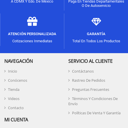
A CDMX Y Edo. De México
Paga En Tiendas Departamentales
O De Autoservicio
ATENCIÓN PERSONALIZADA
GARANTÍA
Cotizaciones Inmediatas
Total En Todos Los Productos
NAVEGACIÓN
SERVICIO AL CLIENTE
Inicio
Contáctanos
Conócenos
Rastreo De Pedidos
Tienda
Preguntas Frecuentes
Videos
Términos Y Condiciones De
Envío
Contacto
Políticas De Venta Y Garantía
MI CUENTA