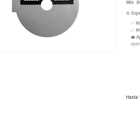
SKU:
D
⚙️
Espe
✅
M
✅
M
💼
A
oper
Hasta 