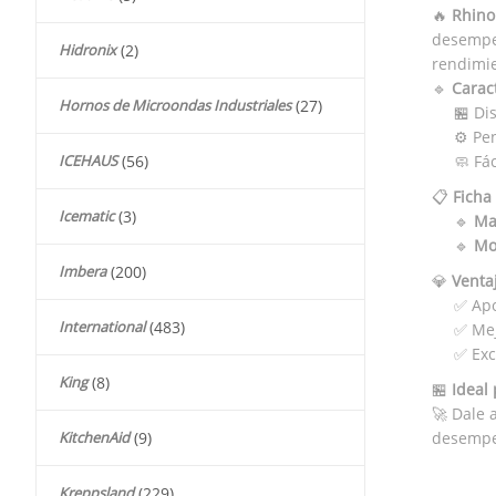
🔥
Rhino
desempeñ
Hidronix
(2)
rendimie
🔹
Caract
Hornos de Microondas Industriales
(27)
🏪 Di
⚙️ Pe
ICEHAUS
(56)
🧼 Fác
📋
Ficha
Icematic
(3)
🔹
Ma
🔹
Mo
Imbera
(200)
💎
Venta
✅ Apo
International
(483)
✅ Mej
✅ Exc
King
(8)
🏪
Ideal 
🚀 Dale 
KitchenAid
(9)
desempeñ
Kreppsland
(229)