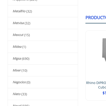
Metalfrio
(32)
PRODUCT
Metvisa
(32)
Mexcut
(15)
Midea
(1)
Migsa
(690)
Mixer
(10)
Negocios
(0)
Rhino DIPRO
Cubo
$
Nieto
(33)
Noval
(335)