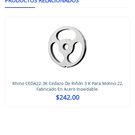
PRODUCTOS RELACIONADOS
Rhino CEDA22-4.5 Cedaz
En A
azo De Riñón 3 K Para Molino 22,
o En Acero Inoxidable.
$
242.00