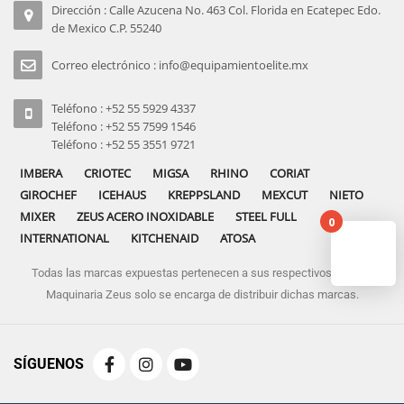
Dirección : Calle Azucena No. 463 Col. Florida en Ecatepec Edo.
de Mexico C.P. 55240
Correo electrónico : info@equipamientoelite.mx
Teléfono : +52 55 5929 4337
Teléfono : +52 55 7599 1546
Teléfono : +52 55 3551 9721
IMBERA
CRIOTEC
MIGSA
RHINO
CORIAT
GIROCHEF
ICEHAUS
KREPPSLAND
MEXCUT
NIETO
MIXER
ZEUS ACERO INOXIDABLE
STEEL FULL
0
INTERNATIONAL
KITCHENAID
ATOSA
Todas las marcas expuestas pertenecen a sus respectivos dueños
No pro
Maquinaria Zeus solo se encarga de distribuir dichas marcas.
SÍGUENOS