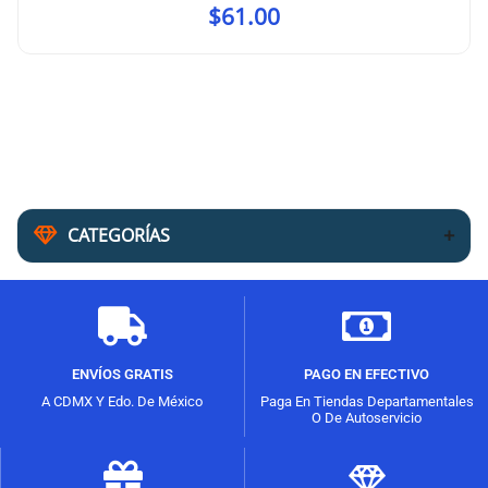
$
61.00
CATEGORÍAS
ENVÍOS GRATIS
PAGO EN EFECTIVO
A CDMX Y Edo. De México
Paga En Tiendas Departamentales
O De Autoservicio