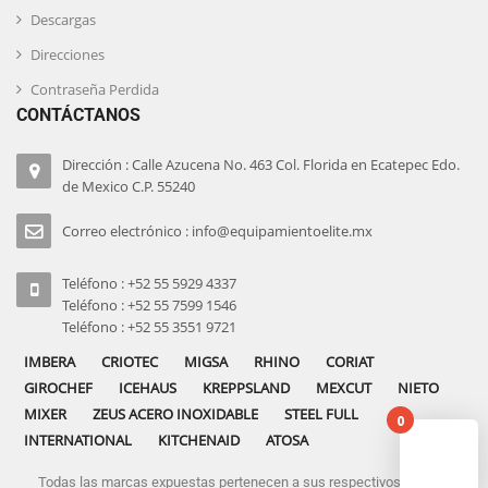
Descargas
Direcciones
Contraseña Perdida
CONTÁCTANOS
Dirección : Calle Azucena No. 463 Col. Florida en Ecatepec Edo.
de Mexico C.P. 55240
Correo electrónico : info@equipamientoelite.mx
Teléfono : +52 55 5929 4337
Teléfono : +52 55 7599 1546
Teléfono : +52 55 3551 9721
IMBERA
CRIOTEC
MIGSA
RHINO
CORIAT
GIROCHEF
ICEHAUS
KREPPSLAND
MEXCUT
NIETO
MIXER
ZEUS ACERO INOXIDABLE
STEEL FULL
0
INTERNATIONAL
KITCHENAID
ATOSA
Todas las marcas expuestas pertenecen a sus respectivos dueños
No pro