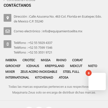
CONTÁCTANOS
Dirección : Calle Azucena No. 463 Col. Florida en Ecatepec Edo.
de Mexico C.P. 55240
Correo electrónico : info@equipamientoelite.mx
Teléfono : +52 55 5929 4337
Teléfono : +52 55 7599 1546
Teléfono : +52 55 3551 9721
IMBERA
CRIOTEC
MIGSA
RHINO
CORIAT
GIROCHEF
ICEHAUS
KREPPSLAND
MEXCUT
NIETO
MIXER
ZEUS ACERO INOXIDABLE
STEEL FULL
0
INTERNATIONAL
KITCHENAID
ATOSA
Todas las marcas expuestas pertenecen a sus respectivos dueños
No pro
Maquinaria Zeus solo se encarga de distribuir dichas marcas.