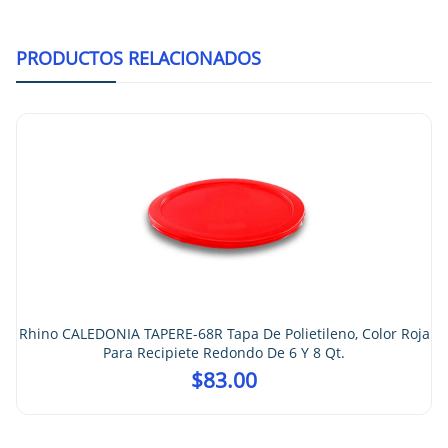
PRODUCTOS RELACIONADOS
Rhino CALEDONIA TAPERE-1218R
Roja Para Recipiete R
$
99
pa De Polietileno, Color Roja
ondo De 6 Y 8 Qt.
.00