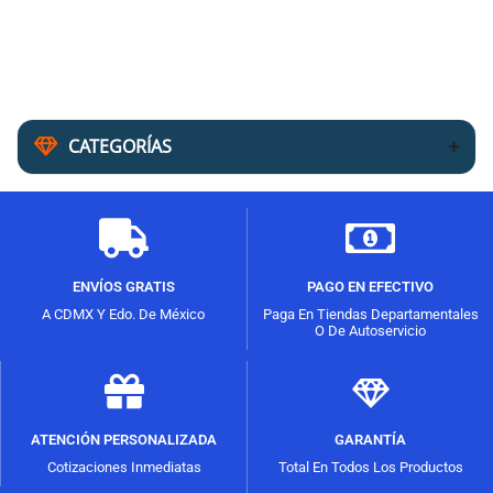
CATEGORÍAS
ENVÍOS GRATIS
PAGO EN EFECTIVO
A CDMX Y Edo. De México
Paga En Tiendas Departamentales
O De Autoservicio
ATENCIÓN PERSONALIZADA
GARANTÍA
Cotizaciones Inmediatas
Total En Todos Los Productos