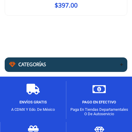
$
397.00
CATEGORÍAS
ENVÍOS GRATIS
PAGO EN EFECTIVO
A CDMX Y Edo. De México
Paga En Tiendas Departamentales
O De Autoservicio