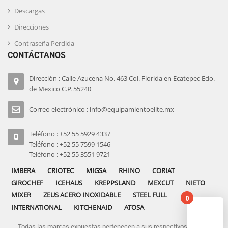
Descargas
Direcciones
Contraseña Perdida
CONTÁCTANOS
Dirección : Calle Azucena No. 463 Col. Florida en Ecatepec Edo.
de Mexico C.P. 55240
Correo electrónico : info@equipamientoelite.mx
Teléfono : +52 55 5929 4337
Teléfono : +52 55 7599 1546
Teléfono : +52 55 3551 9721
IMBERA
CRIOTEC
MIGSA
RHINO
CORIAT
GIROCHEF
ICEHAUS
KREPPSLAND
MEXCUT
NIETO
MIXER
ZEUS ACERO INOXIDABLE
STEEL FULL
0
INTERNATIONAL
KITCHENAID
ATOSA
Todas las marcas expuestas pertenecen a sus respectivos dueños