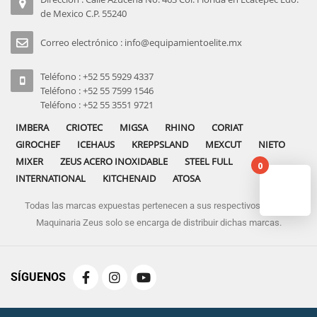
de Mexico C.P. 55240
Correo electrónico : info@equipamientoelite.mx
Teléfono : +52 55 5929 4337
Teléfono : +52 55 7599 1546
Teléfono : +52 55 3551 9721
IMBERA
CRIOTEC
MIGSA
RHINO
CORIAT
GIROCHEF
ICEHAUS
KREPPSLAND
MEXCUT
NIETO
MIXER
ZEUS ACERO INOXIDABLE
STEEL FULL
0
INTERNATIONAL
KITCHENAID
ATOSA
Todas las marcas expuestas pertenecen a sus respectivos dueños
No pro
Maquinaria Zeus solo se encarga de distribuir dichas marcas.
SÍGUENOS