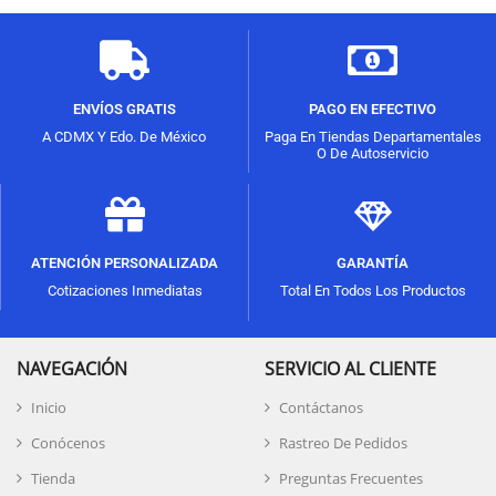
ENVÍOS GRATIS
PAGO EN EFECTIVO
A CDMX Y Edo. De México
Paga En Tiendas Departamentales
O De Autoservicio
ATENCIÓN PERSONALIZADA
GARANTÍA
Cotizaciones Inmediatas
Total En Todos Los Productos
NAVEGACIÓN
SERVICIO AL CLIENTE
Inicio
Contáctanos
Conócenos
Rastreo De Pedidos
Tienda
Preguntas Frecuentes