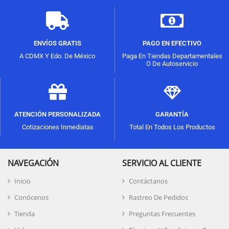
ENVÍOS GRATIS
PAGO EN EFECTIVO
A CDMX Y Edo. De México
Paga En Tiendas Departamentales
O De Autoservicio
ATENCIÓN PERSONALIZADA
GARANTÍA
Cotizaciones Inmediatas
Total En Todos Los Productos
NAVEGACIÓN
SERVICIO AL CLIENTE
Inicio
Contáctanos
Conócenos
Rastreo De Pedidos
Tienda
Preguntas Frecuentes