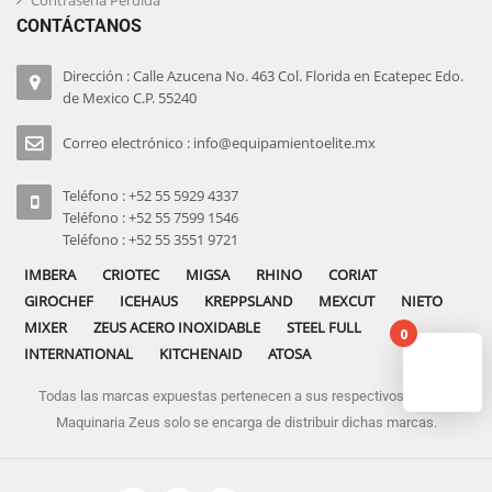
CONTÁCTANOS
Dirección : Calle Azucena No. 463 Col. Florida en Ecatepec Edo.
de Mexico C.P. 55240
Correo electrónico : info@equipamientoelite.mx
Teléfono : +52 55 5929 4337
Teléfono : +52 55 7599 1546
Teléfono : +52 55 3551 9721
IMBERA
CRIOTEC
MIGSA
RHINO
CORIAT
GIROCHEF
ICEHAUS
KREPPSLAND
MEXCUT
NIETO
MIXER
ZEUS ACERO INOXIDABLE
STEEL FULL
0
INTERNATIONAL
KITCHENAID
ATOSA
Todas las marcas expuestas pertenecen a sus respectivos dueños
No pro
Maquinaria Zeus solo se encarga de distribuir dichas marcas.