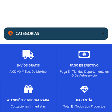
CATEGORÍAS
ENVÍOS GRATIS
PAGO EN EFECTIVO
A CDMX Y Edo. De México
Paga En Tiendas Departamentales
O De Autoservicio
ATENCIÓN PERSONALIZADA
GARANTÍA
Cotizaciones Inmediatas
Total En Todos Los Productos