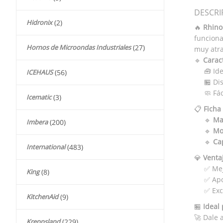
DESCRI
Hidronix
(2)
🔥
Rhino
funciona
Hornos de Microondas Industriales
(27)
muy atra
🔹
Caract
🧰 Id
ICEHAUS
(56)
🏪 Di
🧼 Fá
Icematic
(3)
📋
Ficha
🔹
Ma
Imbera
(200)
🔹
Mo
🔹
Ca
International
(483)
💎
Venta
✅ Mej
King
(8)
✅ Apo
✅ Exc
KitchenAid
(9)
🏪
Ideal 
🚀 Dale 
Kreppsland
(229)