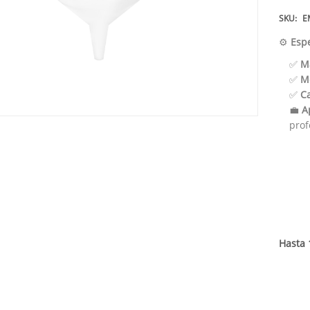
SKU:
E
⚙️
Espe
✅
M
✅
M
✅
C
💼
A
prof
Hasta 