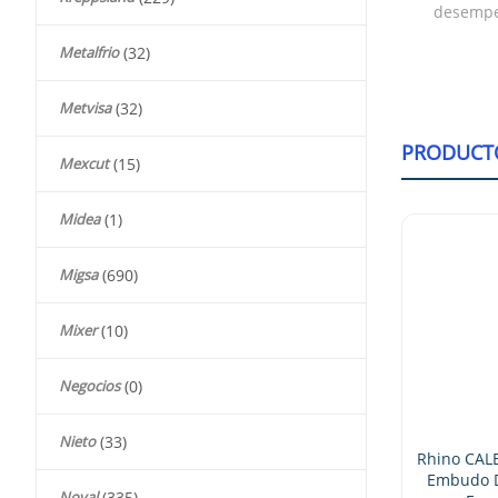
desempeñ
Metalfrio
(32)
Metvisa
(32)
PRODUCT
Mexcut
(15)
Midea
(1)
Migsa
(690)
Mixer
(10)
Negocios
(0)
Nieto
(33)
Rhino CA
Embudo De
Noval
(335)