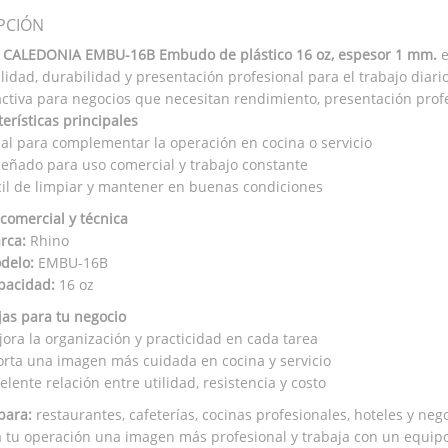
PCIÓN
 CALEDONIA EMBU-16B Embudo de plástico 16 oz, espesor 1 mm.
e
lidad, durabilidad y presentación profesional para el trabajo diari
ctiva para negocios que necesitan rendimiento, presentación profes
erísticas principales
eal para complementar la operación en cocina o servicio
señado para uso comercial y trabajo constante
cil de limpiar y mantener en buenas condiciones
 comercial y técnica
rca:
Rhino
delo:
EMBU-16B
pacidad:
16 oz
jas para tu negocio
ora la organización y practicidad en cada tarea
rta una imagen más cuidada en cocina y servicio
elente relación entre utilidad, resistencia y costo
para:
restaurantes, cafeterías, cocinas profesionales, hoteles y neg
a tu operación una imagen más profesional y trabaja con un equipo