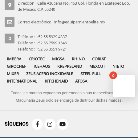
Dirección : Calle Azucena No. 463 Col. Florida en Ecatepec Edo.
de Mexico C.P. 55240
Correo electrónico : info@equipamientoelite.mx
Teléfono : +52 55 5929 4337
Teléfono : +52 55 7599 1546
Teléfono : +52 55 3551 9721
IMBERA
CRIOTEC
MIGSA
RHINO
CORIAT
GIROCHEF
ICEHAUS
KREPPSLAND
MEXCUT
NIETO
MIXER
ZEUS ACERO INOXIDABLE
STEEL FULL
0
INTERNATIONAL
KITCHENAID
ATOSA
Todas las marcas expuestas pertenecen a sus respectivos dueños
No pro
Maquinaria Zeus solo se encarga de distribuir dichas marcas.
SÍGUENOS