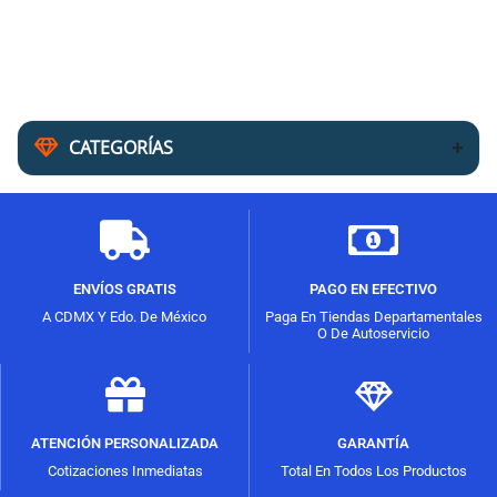
CATEGORÍAS
ENVÍOS GRATIS
PAGO EN EFECTIVO
A CDMX Y Edo. De México
Paga En Tiendas Departamentales
O De Autoservicio
ATENCIÓN PERSONALIZADA
GARANTÍA
Cotizaciones Inmediatas
Total En Todos Los Productos