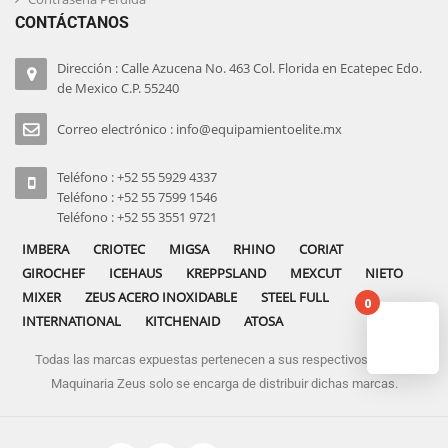
CONTÁCTANOS
Dirección : Calle Azucena No. 463 Col. Florida en Ecatepec Edo.
de Mexico C.P. 55240
Correo electrónico : info@equipamientoelite.mx
Teléfono : +52 55 5929 4337
Teléfono : +52 55 7599 1546
Teléfono : +52 55 3551 9721
IMBERA
CRIOTEC
MIGSA
RHINO
CORIAT
GIROCHEF
ICEHAUS
KREPPSLAND
MEXCUT
NIETO
MIXER
ZEUS ACERO INOXIDABLE
STEEL FULL
0
INTERNATIONAL
KITCHENAID
ATOSA
Todas las marcas expuestas pertenecen a sus respectivos dueños
No pro
Maquinaria Zeus solo se encarga de distribuir dichas marcas.