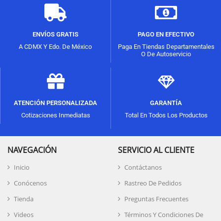
ENVÍOS GRATIS
PAGO EN EFECTIVO
A CDMX Y Edo. De México
Paga En Tiendas Departamentales
O De Autoservicio
ATENCIÓN PERSONALIZADA
GARANTÍA
Cotizaciones Inmediatas
Total En Todos Los Productos
NAVEGACIÓN
SERVICIO AL CLIENTE
Inicio
Contáctanos
Conócenos
Rastreo De Pedidos
Tienda
Preguntas Frecuentes
Videos
Términos Y Condiciones De