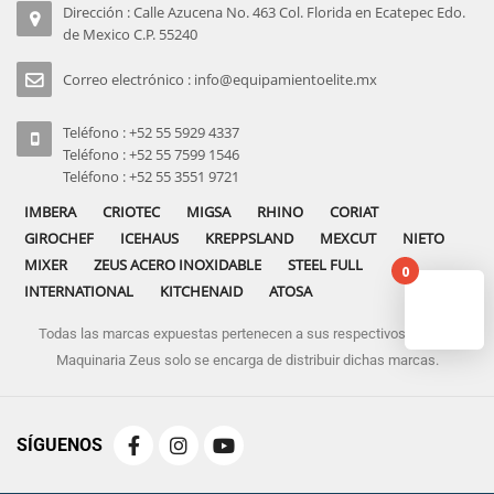
Dirección : Calle Azucena No. 463 Col. Florida en Ecatepec Edo.
de Mexico C.P. 55240
Correo electrónico : info@equipamientoelite.mx
Teléfono : +52 55 5929 4337
Teléfono : +52 55 7599 1546
Teléfono : +52 55 3551 9721
IMBERA
CRIOTEC
MIGSA
RHINO
CORIAT
GIROCHEF
ICEHAUS
KREPPSLAND
MEXCUT
NIETO
MIXER
ZEUS ACERO INOXIDABLE
STEEL FULL
0
INTERNATIONAL
KITCHENAID
ATOSA
Todas las marcas expuestas pertenecen a sus respectivos dueños
No pro
Maquinaria Zeus solo se encarga de distribuir dichas marcas.
SÍGUENOS