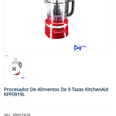
🔍
Procesador De Alimentos De 9 Tazas KitchenAid
KFP0919L
SKU:
KFP0719LER