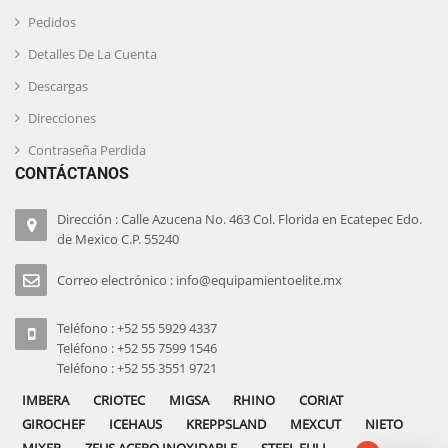
Pedidos
Detalles De La Cuenta
Descargas
Direcciones
Contraseña Perdida
CONTÁCTANOS
Dirección : Calle Azucena No. 463 Col. Florida en Ecatepec Edo.
de Mexico C.P. 55240
Correo electrónico : info@equipamientoelite.mx
Teléfono : +52 55 5929 4337
Teléfono : +52 55 7599 1546
Teléfono : +52 55 3551 9721
IMBERA
CRIOTEC
MIGSA
RHINO
CORIAT
GIROCHEF
ICEHAUS
KREPPSLAND
MEXCUT
NIETO
MIXER
ZEUS ACERO INOXIDABLE
STEEL FULL