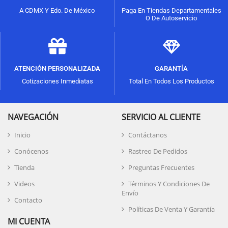
A CDMX Y Edo. De México
Paga En Tiendas Departamentales
O De Autoservicio
ATENCIÓN PERSONALIZADA
GARANTÍA
Cotizaciones Inmediatas
Total En Todos Los Productos
NAVEGACIÓN
SERVICIO AL CLIENTE
Inicio
Contáctanos
Conócenos
Rastreo De Pedidos
Tienda
Preguntas Frecuentes
Videos
Términos Y Condiciones De
Envío
Contacto
Políticas De Venta Y Garantía
MI CUENTA