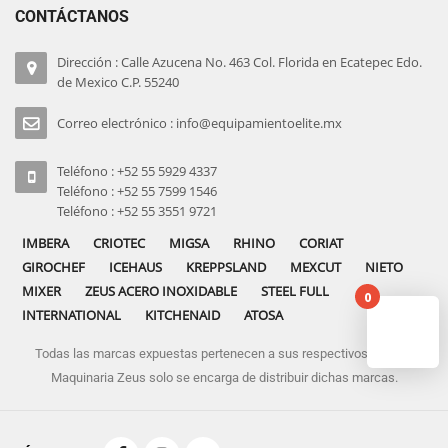
CONTÁCTANOS
Dirección : Calle Azucena No. 463 Col. Florida en Ecatepec Edo.
de Mexico C.P. 55240
Correo electrónico : info@equipamientoelite.mx
Teléfono : +52 55 5929 4337
Teléfono : +52 55 7599 1546
Teléfono : +52 55 3551 9721
IMBERA
CRIOTEC
MIGSA
RHINO
CORIAT
GIROCHEF
ICEHAUS
KREPPSLAND
MEXCUT
NIETO
MIXER
ZEUS ACERO INOXIDABLE
STEEL FULL
0
INTERNATIONAL
KITCHENAID
ATOSA
Todas las marcas expuestas pertenecen a sus respectivos dueños
No pro
Maquinaria Zeus solo se encarga de distribuir dichas marcas.