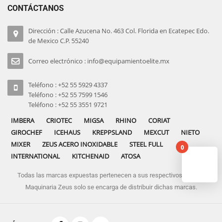
CONTÁCTANOS
Dirección : Calle Azucena No. 463 Col. Florida en Ecatepec Edo.
de Mexico C.P. 55240
Correo electrónico : info@equipamientoelite.mx
Teléfono : +52 55 5929 4337
Teléfono : +52 55 7599 1546
Teléfono : +52 55 3551 9721
IMBERA
CRIOTEC
MIGSA
RHINO
CORIAT
GIROCHEF
ICEHAUS
KREPPSLAND
MEXCUT
NIETO
MIXER
ZEUS ACERO INOXIDABLE
STEEL FULL
0
INTERNATIONAL
KITCHENAID
ATOSA
Todas las marcas expuestas pertenecen a sus respectivos dueños
No pro
Maquinaria Zeus solo se encarga de distribuir dichas marcas.