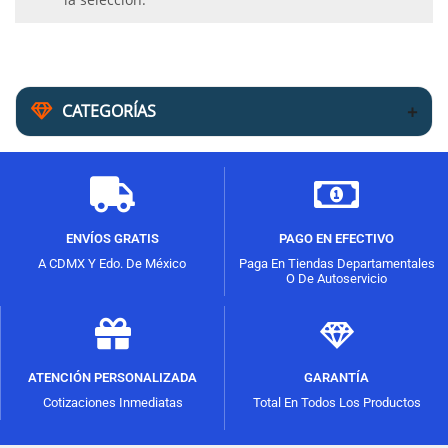
CATEGORÍAS
ENVÍOS GRATIS
PAGO EN EFECTIVO
A CDMX Y Edo. De México
Paga En Tiendas Departamentales
O De Autoservicio
ATENCIÓN PERSONALIZADA
GARANTÍA
Cotizaciones Inmediatas
Total En Todos Los Productos