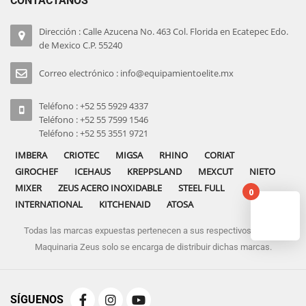
CONTÁCTANOS
Dirección : Calle Azucena No. 463 Col. Florida en Ecatepec Edo.
de Mexico C.P. 55240
Correo electrónico : info@equipamientoelite.mx
Teléfono : +52 55 5929 4337
Teléfono : +52 55 7599 1546
Teléfono : +52 55 3551 9721
IMBERA
CRIOTEC
MIGSA
RHINO
CORIAT
GIROCHEF
ICEHAUS
KREPPSLAND
MEXCUT
NIETO
MIXER
ZEUS ACERO INOXIDABLE
STEEL FULL
0
INTERNATIONAL
KITCHENAID
ATOSA
Todas las marcas expuestas pertenecen a sus respectivos dueños
No pro
Maquinaria Zeus solo se encarga de distribuir dichas marcas.
SÍGUENOS