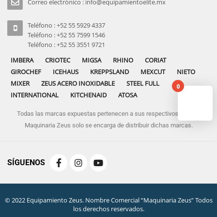
Correo electrónico : info@equipamientoelite.mx
Teléfono : +52 55 5929 4337
Teléfono : +52 55 7599 1546
Teléfono : +52 55 3551 9721
IMBERA
CRIOTEC
MIGSA
RHINO
CORIAT
GIROCHEF
ICEHAUS
KREPPSLAND
MEXCUT
NIETO
MIXER
ZEUS ACERO INOXIDABLE
STEEL FULL
0
INTERNATIONAL
KITCHENAID
ATOSA
Todas las marcas expuestas pertenecen a sus respectivos dueños
No pro
Maquinaria Zeus solo se encarga de distribuir dichas marcas.
SÍGUENOS
© 2022 Equipamiento Zeus. Nombre Comercial “Maquinaria Zeus” Todos
los derechos reservados.