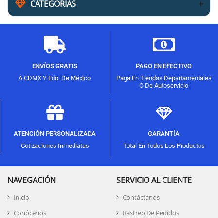
CATEGORÍAS
ENVÍOS GRATIS
PAGO EN EFECTIVO
A CDMX Y Edo. De México
Paga En Tiendas Departamentales
O De Autoservicio
ATENCIÓN PERSONALIZADA
GARANTÍA
Cotizaciones Inmediatas
Total En Todos Los Productos
NAVEGACIÓN
SERVICIO AL CLIENTE
Inicio
Contáctanos
Conócenos
Rastreo De Pedidos