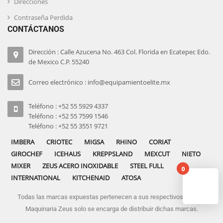
Direcciones
Contraseña Perdida
CONTÁCTANOS
Dirección : Calle Azucena No. 463 Col. Florida en Ecatepec Edo.
de Mexico C.P. 55240
Correo electrónico : info@equipamientoelite.mx
Teléfono : +52 55 5929 4337
Teléfono : +52 55 7599 1546
Teléfono : +52 55 3551 9721
IMBERA
CRIOTEC
MIGSA
RHINO
CORIAT
GIROCHEF
ICEHAUS
KREPPSLAND
MEXCUT
NIETO
MIXER
ZEUS ACERO INOXIDABLE
STEEL FULL
0
INTERNATIONAL
KITCHENAID
ATOSA
Todas las marcas expuestas pertenecen a sus respectivos dueños
No pro
Maquinaria Zeus solo se encarga de distribuir dichas marcas.