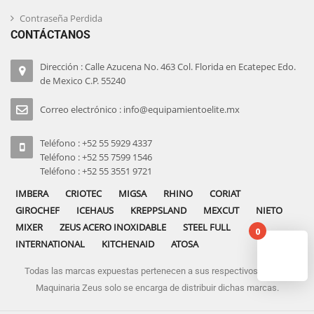
Contraseña Perdida
CONTÁCTANOS
Dirección : Calle Azucena No. 463 Col. Florida en Ecatepec Edo.
de Mexico C.P. 55240
Correo electrónico : info@equipamientoelite.mx
Teléfono : +52 55 5929 4337
Teléfono : +52 55 7599 1546
Teléfono : +52 55 3551 9721
IMBERA
CRIOTEC
MIGSA
RHINO
CORIAT
GIROCHEF
ICEHAUS
KREPPSLAND
MEXCUT
NIETO
MIXER
ZEUS ACERO INOXIDABLE
STEEL FULL
0
INTERNATIONAL
KITCHENAID
ATOSA
Todas las marcas expuestas pertenecen a sus respectivos dueños
No pro
Maquinaria Zeus solo se encarga de distribuir dichas marcas.