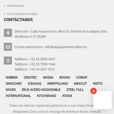
Direcciones
Contraseña Perdida
CONTÁCTANOS
Dirección : Calle Azucena No. 463 Col. Florida en Ecatepec Edo.
de Mexico C.P. 55240
Correo electrónico : info@equipamientoelite.mx
Teléfono : +52 55 5929 4337
Teléfono : +52 55 7599 1546
Teléfono : +52 55 3551 9721
IMBERA
CRIOTEC
MIGSA
RHINO
CORIAT
GIROCHEF
ICEHAUS
KREPPSLAND
MEXCUT
NIETO
MIXER
ZEUS ACERO INOXIDABLE
STEEL FULL
0
INTERNATIONAL
KITCHENAID
ATOSA
Todas las marcas expuestas pertenecen a sus respectivos dueños
No pro
Maquinaria Zeus solo se encarga de distribuir dichas marcas.