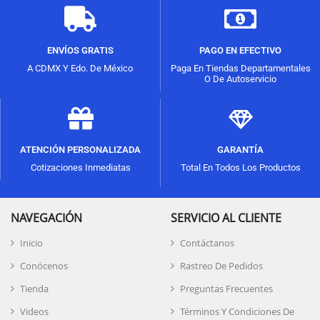
ENVÍOS GRATIS
PAGO EN EFECTIVO
A CDMX Y Edo. De México
Paga En Tiendas Departamentales
O De Autoservicio
ATENCIÓN PERSONALIZADA
GARANTÍA
Cotizaciones Inmediatas
Total En Todos Los Productos
NAVEGACIÓN
SERVICIO AL CLIENTE
Inicio
Contáctanos
Conócenos
Rastreo De Pedidos
Tienda
Preguntas Frecuentes
Videos
Términos Y Condiciones De