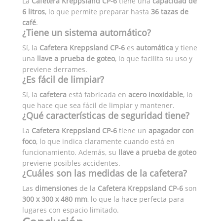
La
Cafetera Kreppsland CP-6
tiene una
capacidad de
6 litros
, lo que permite preparar hasta
36 tazas de
café
.
¿Tiene un sistema automático?
Sí, la
Cafetera Kreppsland CP-6
es
automática
y tiene
una
llave a prueba de goteo
, lo que facilita su uso y
previene derrames.
¿Es fácil de limpiar?
Sí, la
cafetera
está fabricada en
acero inoxidable
, lo
que hace que sea fácil de limpiar y mantener.
¿Qué características de seguridad tiene?
La
Cafetera Kreppsland CP-6
tiene un
apagador con
foco
, lo que indica claramente cuando está en
funcionamiento. Además, su
llave a prueba de goteo
previene posibles accidentes.
¿Cuáles son las medidas de la cafetera?
Las
dimensiones
de la
Cafetera Kreppsland CP-6
son
300 x 300 x 480 mm
, lo que la hace perfecta para
lugares con espacio limitado.