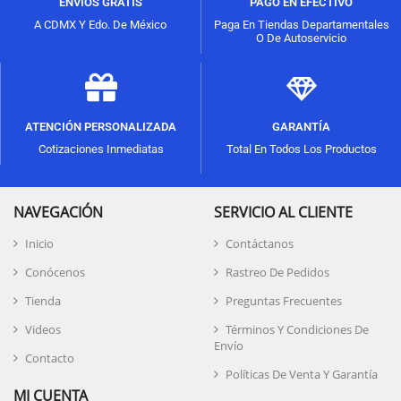
ENVÍOS GRATIS
PAGO EN EFECTIVO
A CDMX Y Edo. De México
Paga En Tiendas Departamentales
O De Autoservicio
ATENCIÓN PERSONALIZADA
GARANTÍA
Cotizaciones Inmediatas
Total En Todos Los Productos
NAVEGACIÓN
SERVICIO AL CLIENTE
Inicio
Contáctanos
Conócenos
Rastreo De Pedidos
Tienda
Preguntas Frecuentes
Videos
Términos Y Condiciones De
Envío
Contacto
Políticas De Venta Y Garantía
MI CUENTA