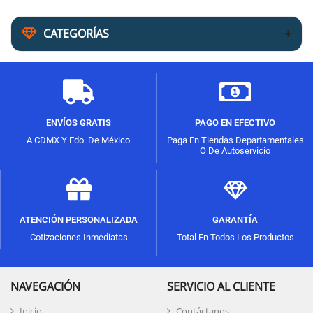
CATEGORÍAS
ENVÍOS GRATIS
PAGO EN EFECTIVO
A CDMX Y Edo. De México
Paga En Tiendas Departamentales
O De Autoservicio
ATENCIÓN PERSONALIZADA
GARANTÍA
Cotizaciones Inmediatas
Total En Todos Los Productos
NAVEGACIÓN
SERVICIO AL CLIENTE
Inicio
Contáctanos