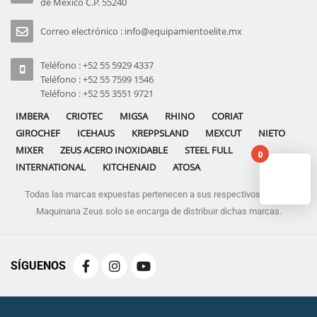
de Mexico C.P. 55240
Correo electrónico : info@equipamientoelite.mx
Teléfono : +52 55 5929 4337
Teléfono : +52 55 7599 1546
Teléfono : +52 55 3551 9721
IMBERA
CRIOTEC
MIGSA
RHINO
CORIAT
GIROCHEF
ICEHAUS
KREPPSLAND
MEXCUT
NIETO
MIXER
ZEUS ACERO INOXIDABLE
STEEL FULL
0
INTERNATIONAL
KITCHENAID
ATOSA
Todas las marcas expuestas pertenecen a sus respectivos dueños
No pro
Maquinaria Zeus solo se encarga de distribuir dichas marcas.
SÍGUENOS