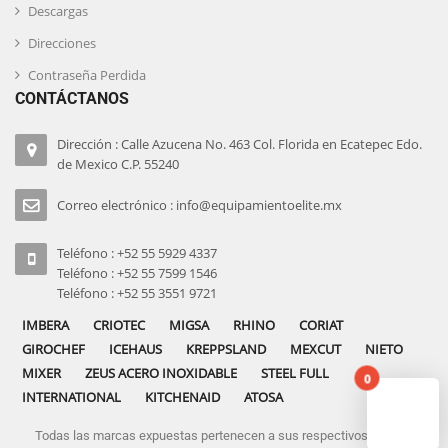
Descargas
Direcciones
Contraseña Perdida
CONTÁCTANOS
Dirección : Calle Azucena No. 463 Col. Florida en Ecatepec Edo.
de Mexico C.P. 55240
Correo electrónico : info@equipamientoelite.mx
Teléfono : +52 55 5929 4337
Teléfono : +52 55 7599 1546
Teléfono : +52 55 3551 9721
IMBERA
CRIOTEC
MIGSA
RHINO
CORIAT
GIROCHEF
ICEHAUS
KREPPSLAND
MEXCUT
NIETO
MIXER
ZEUS ACERO INOXIDABLE
STEEL FULL
0
INTERNATIONAL
KITCHENAID
ATOSA
Todas las marcas expuestas pertenecen a sus respectivos dueños
No pro