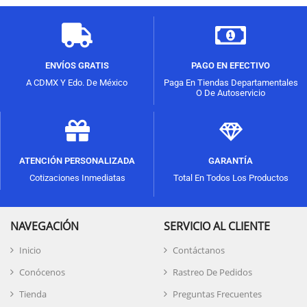
ENVÍOS GRATIS
PAGO EN EFECTIVO
A CDMX Y Edo. De México
Paga En Tiendas Departamentales
O De Autoservicio
ATENCIÓN PERSONALIZADA
GARANTÍA
Cotizaciones Inmediatas
Total En Todos Los Productos
NAVEGACIÓN
SERVICIO AL CLIENTE
Inicio
Contáctanos
Conócenos
Rastreo De Pedidos
Tienda
Preguntas Frecuentes