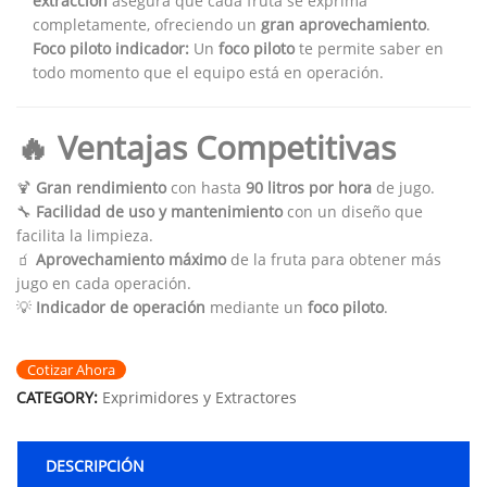
extracción
asegura que cada fruta se exprima
completamente, ofreciendo un
gran aprovechamiento
.
Foco piloto indicador:
Un
foco piloto
te permite saber en
todo momento que el equipo está en operación.
🔥 Ventajas Competitivas
🍹
Gran rendimiento
con hasta
90 litros por hora
de jugo.
🔧
Facilidad de uso y mantenimiento
con un diseño que
facilita la limpieza.
🧃
Aprovechamiento máximo
de la fruta para obtener más
jugo en cada operación.
💡
Indicador de operación
mediante un
foco piloto
.
Cotizar Ahora
CATEGORY:
Exprimidores y Extractores
DESCRIPCIÓN