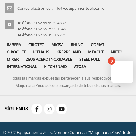
Correo electrónico : info@equipamientoelite.mx
Teléfono : +52 55 5929 4337
Teléfono : +52 55 7599 1546
Teléfono : +52 55 3551 9721
IMBERA
CRIOTEC
MIGSA
RHINO
CORIAT
GIROCHEF
ICEHAUS
KREPPSLAND
MEXCUT
NIETO
MIXER
ZEUS ACERO INOXIDABLE
STEEL FULL
0
INTERNATIONAL
KITCHENAID
ATOSA
Todas las marcas expuestas pertenecen a sus respectivos dueños
No pro
Maquinaria Zeus solo se encarga de distribuir dichas marcas.
SÍGUENOS
© 2022 Equipamiento Zeus. Nombre Comercial “Maquinaria Zeus” Todos