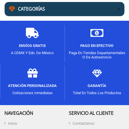
CATEGORÍAS
ENVÍOS GRATIS
PAGO EN EFECTIVO
A CDMX Y Edo. De México
Paga En Tiendas Departamentales
O De Autoservicio
ATENCIÓN PERSONALIZADA
GARANTÍA
Cotizaciones Inmediatas
Total En Todos Los Productos
NAVEGACIÓN
SERVICIO AL CLIENTE
Inicio
Contáctanos