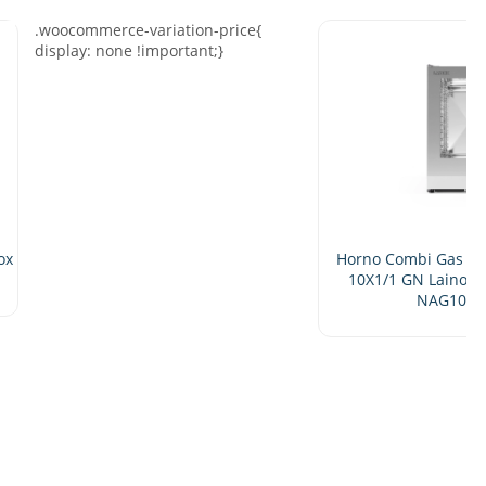
Horno Combi Gas Vapor Directo
10X1/1 GN Lainox Naboo 5.0
NAG101B