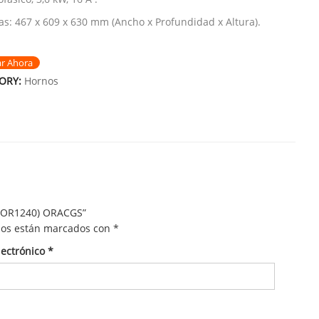
s: 467 x 609 x 630 mm (Ancho x Profundidad x Altura).
ar Ahora
ORY:
Hornos
(+OR1240) ORACGS”
ios están marcados con
*
lectrónico
*