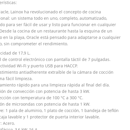
rísticas:
acle, Lainox ha revolucionado el concepto de cocina
ional: un sistema todo en uno, completo, automatizado,
do para ser fácil de usar y listo para funcionar en cualquier
 Desde la cocina de un restaurante hasta la esquina de un
o en la playa, Oracle está pensado para adaptarse a cualquier
o, sin comprometer el rendimiento.
cidad de 17,9 L.
l de control electrónico con pantalla táctil de 7 pulgadas.
ctividad Wi-Fi y puerto USB para HACCP.
stimiento antiadherente extraíble de la cámara de cocción
na fácil limpieza.
iamiento rápido para una limpieza rápida al final del día.
ión de convección con potencia de hasta 3 kW.
cción con temperatura de 100 °C a 300 °C.
ón de microondas con potencia de hasta 1 kW.
ye: 1 pala de aluminio, 1 plato de cocción, 1 bandeja de teflón
 caja lavable y 1 protector de puerta interior lavable.
r: Acero.
fásico, 3,6 kW, 16 A .