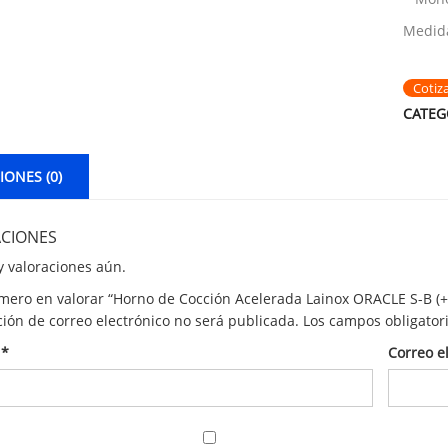
Medida
Cotiz
CATEG
ONES (0)
CIONES
 valoraciones aún.
imero en valorar “Horno de Cocción Acelerada Lainox ORACLE S-B 
ción de correo electrónico no será publicada.
Los campos obligator
e
*
Correo e