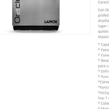
Caracte
Con Or
profes
diseña
lugar.
quiosc
espaci
* Capa
* Pane
* Cone
* Reve
para u
* Enfr
* Func
*Conve
*Funci
*Inclu
lisa, 1
* Colo
* Mono