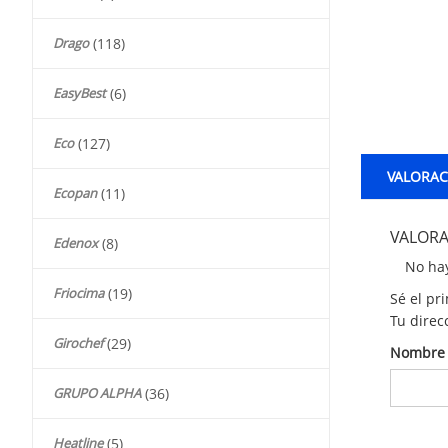
Drago
(118)
EasyBest
(6)
Eco
(127)
VALORACI
Ecopan
(11)
VALORA
Edenox
(8)
No hay
Friocima
(19)
Sé el pr
Tu direc
Girochef
(29)
Nombr
GRUPO ALPHA
(36)
Heatline
(5)