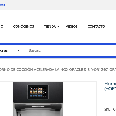
ctos
IO
CONÓCENOS
TIENDA
VIDEOS
CONTACTO
ORNO DE COCCIÓN ACELERADA LAINOX ORACLE S-B (+OR1240) OR
Horn
(+OR
SKU:
O