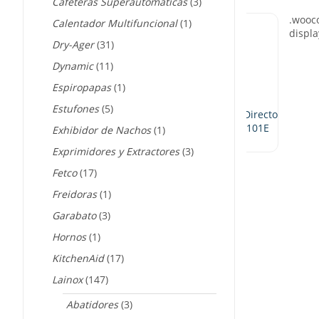
Cafeteras Superautomáticas
(3)
Calentador Multifuncional
(1)
Dry-Ager
(31)
Dynamic
(11)
Espiropapas
(1)
Estufones
(5)
rno Combi Eléctrico Vapor Directo
10X1/1 GN Lainox ICON ICET101E
Exhibidor de Nachos
(1)
Exprimidores y Extractores
(3)
Fetco
(17)
Freidoras
(1)
Garabato
(3)
Hornos
(1)
KitchenAid
(17)
Lainox
(147)
Abatidores
(3)