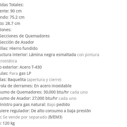
das Totales:
ente:
90 cm
ndo:
75.2 cm
to:
28.7 cm
iones:
Secciones de Quemadores
Sección de Asador
llas:
Hierro fundido
uctura interior:
Lámina negra esmaltada
con pintura
trostática
o exterior:
Acero T-430
ulas:
Para
gas LP
las:
Baquelita
(apertura y cierre)
ola de derrames:
En acero inoxidable
sumo de Quemadores:
30,000 btu/hr
cada uno
sumo de Asador:
27,000 btu/hr
cada uno
nistro para gas natural:
Bajo
pedido
iere regulador:
De alto consumo a baja presión
:
Se vende por separado (
B/EM3
)
:
120 kg