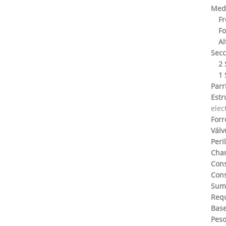
Medi
Fr
Fo
Al
Secc
2 
1 
Parri
Estr
elec
Forr
Válv
Peril
Char
Con
Con
Sumi
Requ
Base
Peso