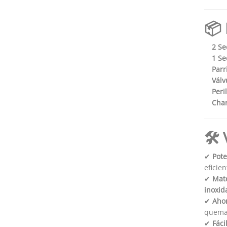
📦 
2 S
1 Se
Parr
Válv
Peri
Char
🛠️
✔
Pote
eficien
✔
Mate
inoxid
✔
Ahor
quema
✔
Fáci