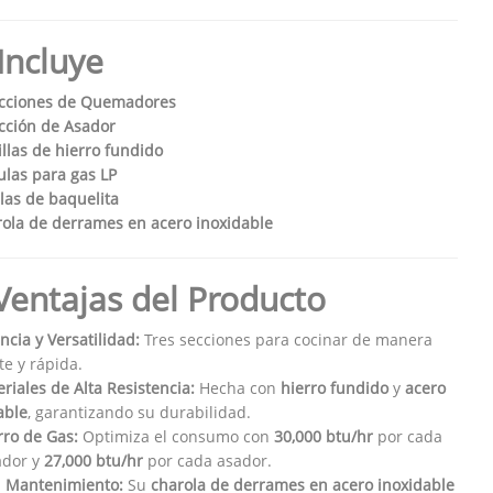
Incluye
ecciones de Quemadores
cción de Asador
illas de hierro fundido
ulas para gas LP
llas de baquelita
ola de derrames en acero inoxidable
 Ventajas del Producto
ncia y Versatilidad:
Tres secciones para cocinar de manera
te y rápida.
riales de Alta Resistencia:
Hecha con
hierro fundido
y
acero
able
, garantizando su durabilidad.
ro de Gas:
Optimiza el consumo con
30,000 btu/hr
por cada
dor y
27,000 btu/hr
por cada asador.
l Mantenimiento:
Su
charola de derrames en acero inoxidable