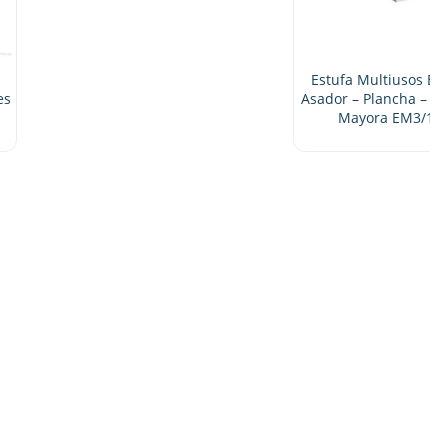
Estufa Multiusos Equipada Con
Asador – Plancha – 2 Quemadores
Mayora EM3/1A+1P+1Q