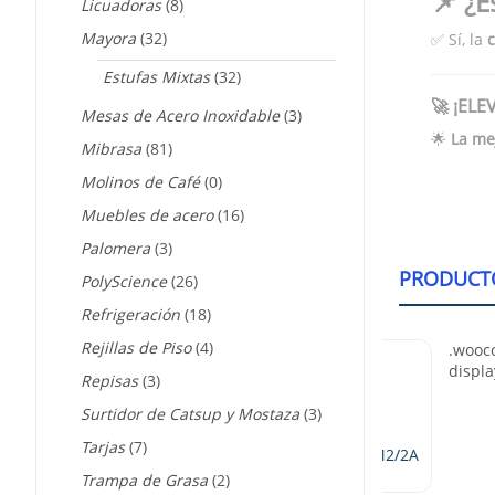
📌 ¿E
Licuadoras
(8)
Mayora
(32)
✅ Sí, la
c
Estufas Mixtas
(32)
🚀 ¡EL
Mesas de Acero Inoxidable
(3)
🌟
La me
Mibrasa
(81)
Molinos de Café
(0)
Muebles de acero
(16)
Palomera
(3)
PRODUCT
PolyScience
(26)
Refrigeración
(18)
Rejillas de Piso
(4)
Repisas
(3)
Surtidor de Catsup y Mostaza
(3)
Tarjas
(7)
Asador De 60cm. Mayora EM2/2A
Trampa de Grasa
(2)