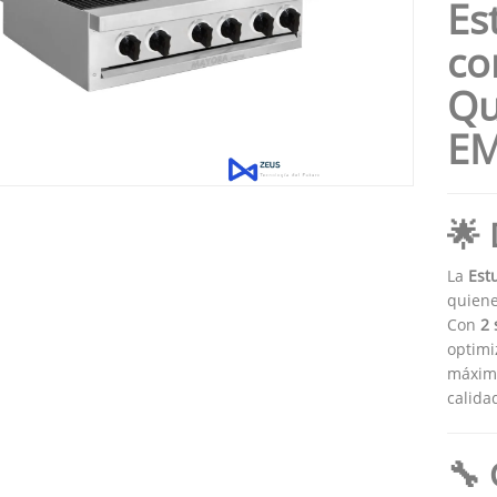
Es
co
Qu
EM
🌟 
La
Est
quiene
Con
2 
optimi
máxima
calida
🔧 