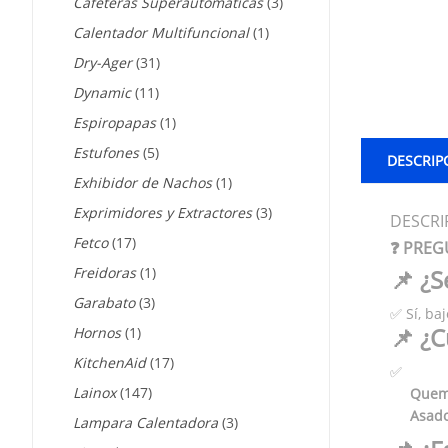
Cafeteras Superautomáticas
(3)
Calentador Multifuncional
(1)
Dry-Ager
(31)
Dynamic
(11)
Espiropapas
(1)
Estufones
(5)
DESCRIP
Exhibidor de Nachos
(1)
Exprimidores y Extractores
(3)
DESCRI
Fetco
(17)
❓ PREG
Freidoras
(1)
📌 ¿S
Garabato
(3)
✅ Sí, ba
📌 ¿
Hornos
(1)
KitchenAid
(17)
✅
Lainox
(147)
Quem
Asado
Lampara Calentadora
(3)