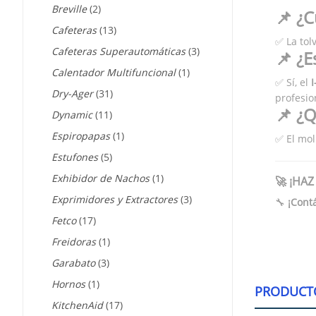
Breville
(2)
📌 ¿C
Cafeteras
(13)
✅ La tol
Cafeteras Superautomáticas
(3)
📌 ¿E
Calentador Multifuncional
(1)
✅ Sí, el
I
Dry-Ager
(31)
profesio
📌 ¿Q
Dynamic
(11)
Espiropapas
(1)
✅ El mol
Estufones
(5)
Exhibidor de Nachos
(1)
🚀 ¡HA
Exprimidores y Extractores
(3)
🔧
¡Cont
Fetco
(17)
Freidoras
(1)
Garabato
(3)
Hornos
(1)
PRODUCT
KitchenAid
(17)