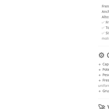
Fren
Anc
Alto:
✅
Fr
✅
To
✅
Si
moli
⚙ C
🔹
Capa
🔹
Pote
🔹
Pes
🔹
Fres
unifor
🔹
Gru
🚀 