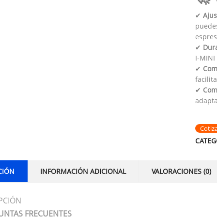
✔
Ajus
puedes
espres
✔
Dura
I-MINI
✔
Com
facilit
✔
Com
adapta
Cotiz
CATEG
CIÓN
INFORMACIÓN ADICIONAL
VALORACIONES (0)
PCIÓN
UNTAS FRECUENTES