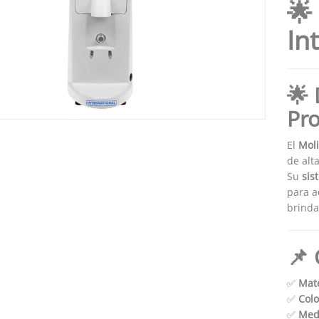
🌟
In
🌟 
Pr
El
Moli
de alt
Su
sis
para a
brinda
📌 
✅
Mate
✅
Colo
✅
Med