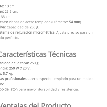
te:
13 cm.
ho:
23.5 cm.
33 cm.
esas:
Planas de acero templado (Diámetro:
54 mm
).
lva:
Capacidad de
250 g
.
stema de regulación micrométrica:
Ajuste preciso para un
do perfecto.
aracterísticas Técnicas
cidad de la tolva:
250 g
.
ncia:
250 W
(
120 V
).
o:
3.7 kg
.
as profesionales:
Acero especial templado para un molido
me.
po de latón
para mayor durabilidad y resistencia.
Ventajas del Producto