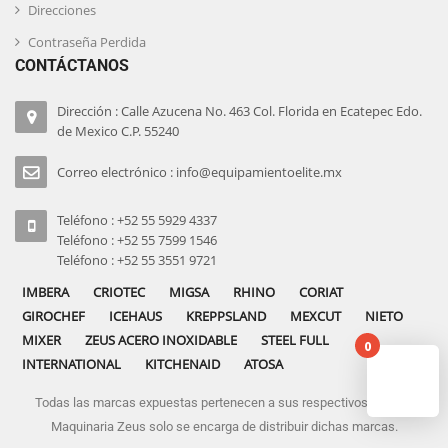
Direcciones
Contraseña Perdida
CONTÁCTANOS
Dirección : Calle Azucena No. 463 Col. Florida en Ecatepec Edo.
de Mexico C.P. 55240
Correo electrónico : info@equipamientoelite.mx
Teléfono : +52 55 5929 4337
Teléfono : +52 55 7599 1546
Teléfono : +52 55 3551 9721
IMBERA
CRIOTEC
MIGSA
RHINO
CORIAT
GIROCHEF
ICEHAUS
KREPPSLAND
MEXCUT
NIETO
MIXER
ZEUS ACERO INOXIDABLE
STEEL FULL
0
INTERNATIONAL
KITCHENAID
ATOSA
Todas las marcas expuestas pertenecen a sus respectivos dueños
No pro
Maquinaria Zeus solo se encarga de distribuir dichas marcas.