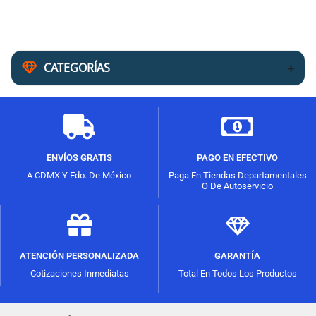
CATEGORÍAS
ENVÍOS GRATIS
PAGO EN EFECTIVO
A CDMX Y Edo. De México
Paga En Tiendas Departamentales
O De Autoservicio
ATENCIÓN PERSONALIZADA
GARANTÍA
Cotizaciones Inmediatas
Total En Todos Los Productos