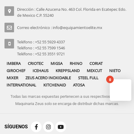
Dirección : Calle Azucena No. 463 Col. Florida en Ecatepec Edo.
de Mexico C.P. 55240
Correo electrónico : info@equipamientoelite.mx
Teléfono : +52 55 5929 4337
Teléfono : +52 55 7599 1546
Teléfono : +52 55 3551 9721
IMBERA
CRIOTEC
MIGSA
RHINO
CORIAT
GIROCHEF
ICEHAUS
KREPPSLAND
MEXCUT
NIETO
MIXER
ZEUS ACERO INOXIDABLE
STEEL FULL
0
INTERNATIONAL
KITCHENAID
ATOSA
Todas las marcas expuestas pertenecen a sus respectivos dueños
No pro
Maquinaria Zeus solo se encarga de distribuir dichas marcas.
SÍGUENOS