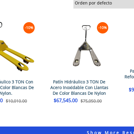
-10%
-10%
Pa
Refo
áulico 3 TON Con
Patín Hidráulico 3 TON De
 Color Blancas De
Acero Inoxidable Con Llantas
$
9
Nylon.
De Color Blancas De Nylon
00
$
67,545.00
$
10,010.00
$
75,050.00