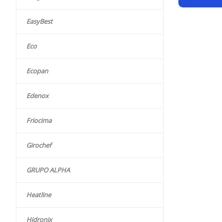
EasyBest
Eco
Ecopan
Edenox
Friocima
Girochef
GRUPO ALPHA
Heatline
Hidronix