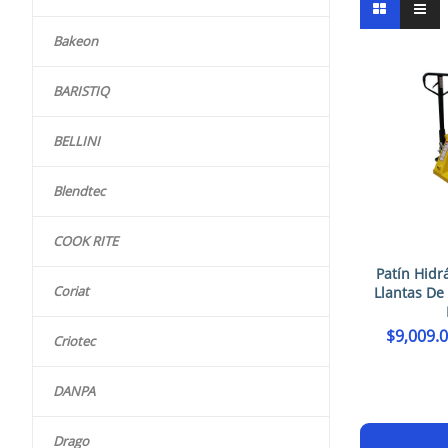
Bakeon
BARISTIQ
BELLINI
Blendtec
COOK RITE
Patín Hidr
Coriat
Llantas De
$
9,009.
Criotec
DANPA
Drago