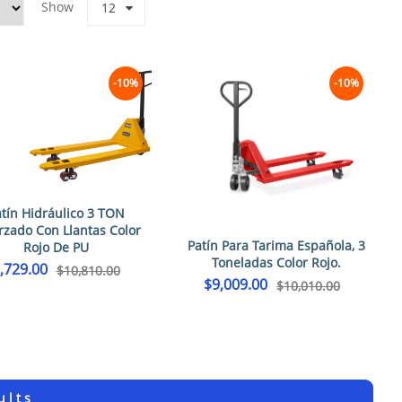
Show
12
-10%
-10%
tín Hidráulico 3 TON
rzado Con Llantas Color
Patín Para Tarima Española, 3
Rojo De PU
Toneladas Color Rojo.
,729.00
$
10,810.00
$
9,009.00
$
10,010.00