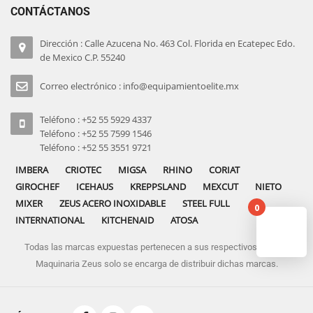
CONTÁCTANOS
Dirección : Calle Azucena No. 463 Col. Florida en Ecatepec Edo.
de Mexico C.P. 55240
Correo electrónico : info@equipamientoelite.mx
Teléfono : +52 55 5929 4337
Teléfono : +52 55 7599 1546
Teléfono : +52 55 3551 9721
IMBERA
CRIOTEC
MIGSA
RHINO
CORIAT
GIROCHEF
ICEHAUS
KREPPSLAND
MEXCUT
NIETO
MIXER
ZEUS ACERO INOXIDABLE
STEEL FULL
0
INTERNATIONAL
KITCHENAID
ATOSA
Todas las marcas expuestas pertenecen a sus respectivos dueños
No pro
Maquinaria Zeus solo se encarga de distribuir dichas marcas.