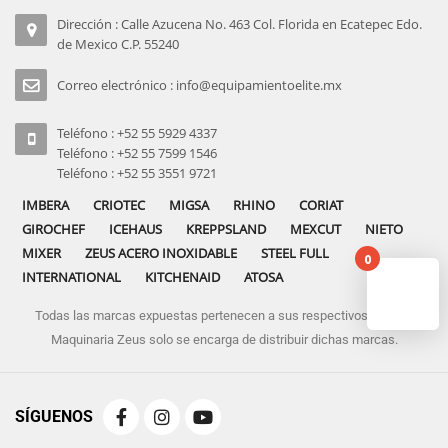
Dirección : Calle Azucena No. 463 Col. Florida en Ecatepec Edo.
de Mexico C.P. 55240
Correo electrónico : info@equipamientoelite.mx
Teléfono : +52 55 5929 4337
Teléfono : +52 55 7599 1546
Teléfono : +52 55 3551 9721
IMBERA
CRIOTEC
MIGSA
RHINO
CORIAT
GIROCHEF
ICEHAUS
KREPPSLAND
MEXCUT
NIETO
MIXER
ZEUS ACERO INOXIDABLE
STEEL FULL
0
INTERNATIONAL
KITCHENAID
ATOSA
Todas las marcas expuestas pertenecen a sus respectivos dueños
No pro
Maquinaria Zeus solo se encarga de distribuir dichas marcas.
SÍGUENOS