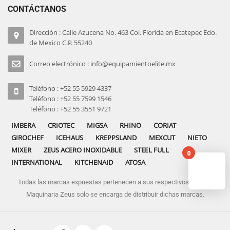
CONTÁCTANOS
Dirección : Calle Azucena No. 463 Col. Florida en Ecatepec Edo.
de Mexico C.P. 55240
Correo electrónico : info@equipamientoelite.mx
Teléfono : +52 55 5929 4337
Teléfono : +52 55 7599 1546
Teléfono : +52 55 3551 9721
IMBERA
CRIOTEC
MIGSA
RHINO
CORIAT
GIROCHEF
ICEHAUS
KREPPSLAND
MEXCUT
NIETO
MIXER
ZEUS ACERO INOXIDABLE
STEEL FULL
0
INTERNATIONAL
KITCHENAID
ATOSA
Todas las marcas expuestas pertenecen a sus respectivos dueños
No pro
Maquinaria Zeus solo se encarga de distribuir dichas marcas.