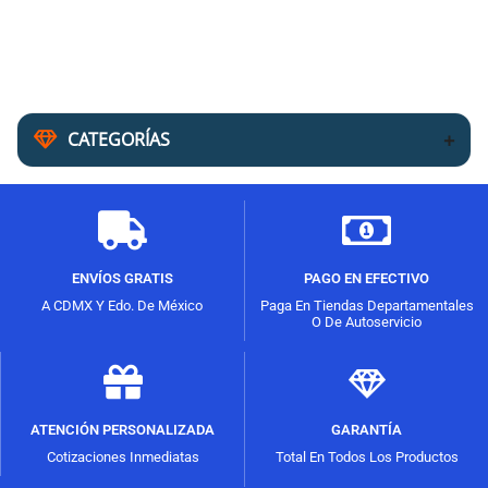
CATEGORÍAS
ENVÍOS GRATIS
PAGO EN EFECTIVO
A CDMX Y Edo. De México
Paga En Tiendas Departamentales
O De Autoservicio
ATENCIÓN PERSONALIZADA
GARANTÍA
Cotizaciones Inmediatas
Total En Todos Los Productos