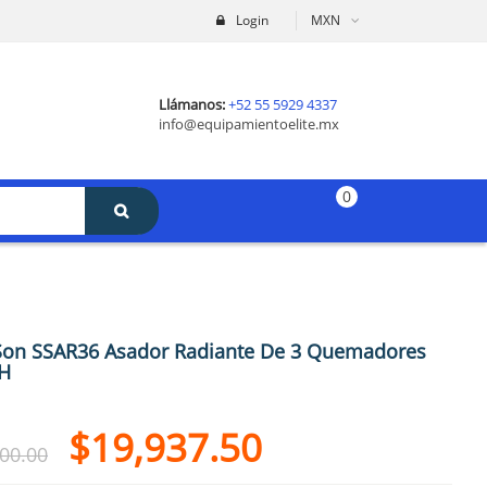
Login
MXN
Llámanos:
+52 55 5929 4337
info@equipamientoelite.mx
0
Son SSAR36 Asador Radiante De 3 Quemadores
 H
$
19,937.50
00.00