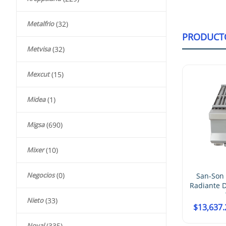
Metalfrio
(32)
PRODUCT
Metvisa
(32)
Mexcut
(15)
-20%
-20%
Midea
(1)
San-Son SSA12 Asador
Migsa
(690)
Profesional De 1 Quemador
Tipo H
$
10,778.21
$
13,515.00
Mixer
(10)
Negocios
(0)
San-Son SSAR24 Asador
Radiante De 2 Quemadores
Tipo H
Nieto
(33)
$
13,637.25
$
17,100.00
Noval
(335)