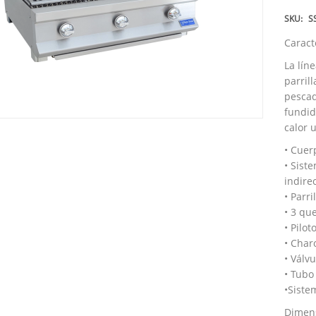
SKU:
S
Caracte
La lín
parril
pescad
fundid
calor 
• Cuer
• Sist
indirec
• Parr
• 3 qu
• Pilo
• Char
• Válv
• Tubo
•Siste
Dimens