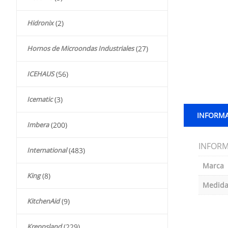
Hidronix
(2)
Hornos de Microondas Industriales
(27)
ICEHAUS
(56)
Icematic
(3)
INFORMA
Imbera
(200)
INFORM
International
(483)
Marca
King
(8)
Medida
KitchenAid
(9)
Kreppsland
(229)