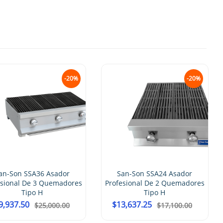
-20%
-20%
San-Son SSA1
Profesional De
Tipo 
$
10,778.21
$
or
San-Son SSA24 Asador
adores
Profesional De 2 Quemadores
Tipo H
$
13,637.25
00
$
17,100.00