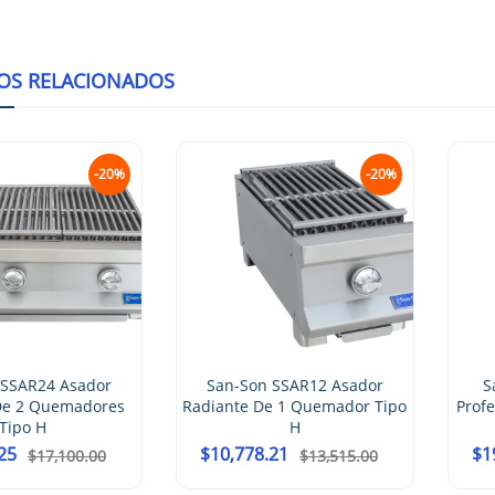
OS RELACIONADOS
-20%
San-Son SSAR12 Asador
San-Son SSA36 Asad
Radiante De 1 Quemador Tipo
Profesional De 3 Quem
H
Tipo H
$
10,778.21
$
19,937.50
$
13,515.00
$
25,000.