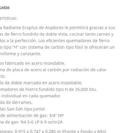
SAR36
rísticas:
ea Radiante Ecoplus de Asadores le permitirá gracias a sus
las de fierro fundido de doble vista, cocinar tanto carnes y
os a la perfección. Los eficientes quemadores de fierro
o tipo “H” con sistema de carbón tipo fósil le ofrecerán un
uniforme y constante.
po fabricado en acero inoxidable.
ema de placa de acero al carbón por radiación de calor
to.
illa de doble marcado en acero inoxidable.
emadores de hierro fundido tipo H de 35,000 btu.
to individual en cada quemador.
ola de derrames.
ulas San-Son tipo junior.
 de alimentación de gas: 3/4” NP
ma de gas: N4.5-6 LP 6-9 oz/in2A
iones: 0.915 x 0.747 x 0.285 m (Frente x Fondo x Alto)