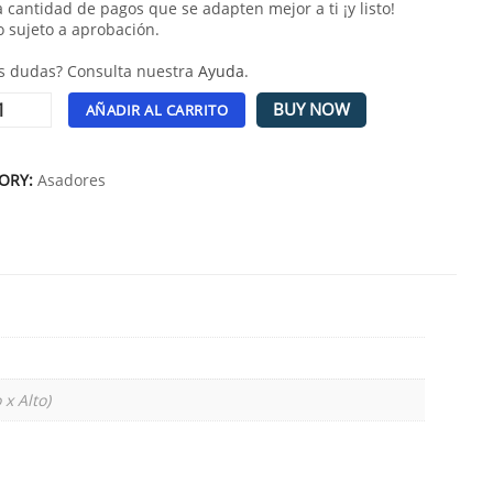
la cantidad de pagos que se adapten mejor a ti ¡y listo!
o sujeto a aprobación.
s dudas? Consulta nuestra
Ayuda
.
BUY NOW
AÑADIR AL CARRITO
tive:
ORY:
Asadores
x Alto)