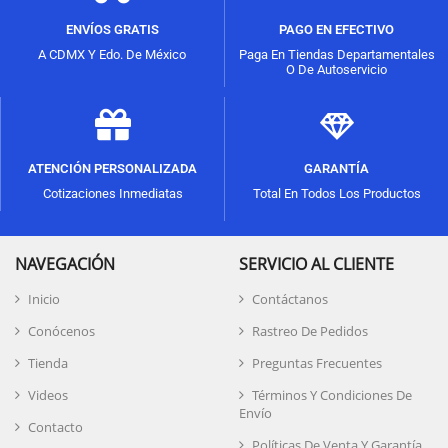
ENVÍOS GRATIS
PAGO EN EFECTIVO
A CDMX Y Edo. De México
Paga En Tiendas Departamentales
O De Autoservicio
ATENCIÓN PERSONALIZADA
GARANTÍA
Cotizaciones Inmediatas
Total En Todos Los Productos
NAVEGACIÓN
SERVICIO AL CLIENTE
Inicio
Contáctanos
Conócenos
Rastreo De Pedidos
Tienda
Preguntas Frecuentes
Videos
Términos Y Condiciones De
Envío
Contacto
Políticas De Venta Y Garantía