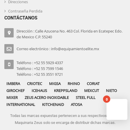
Direcciones
Contraseña Perdida
CONTÁCTANOS
Dirección : Calle Azucena No. 463 Col. Florida en Ecatepec Edo.
de Mexico C.P. 55240
Correo electrónico : info@equipamientoelite.mx
Teléfono : +52 55 5929 4337
Teléfono : +52 55 7599 1546
Teléfono : +52 55 3551 9721
IMBERA
CRIOTEC
MIGSA
RHINO
CORIAT
GIROCHEF
ICEHAUS
KREPPSLAND
MEXCUT
NIETO
MIXER
ZEUS ACERO INOXIDABLE
STEEL FULL
0
INTERNATIONAL
KITCHENAID
ATOSA
Todas las marcas expuestas pertenecen a sus respectivos dueños
No pro
Maquinaria Zeus solo se encarga de distribuir dichas marcas.