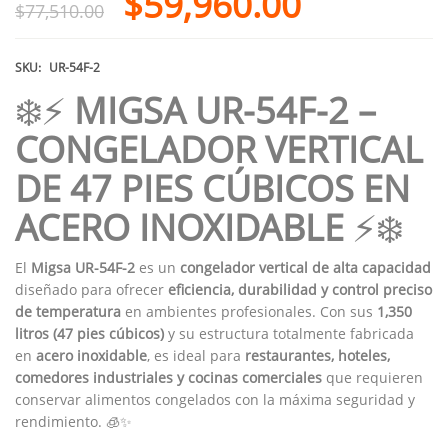
$
59,960.00
$
77,510.00
SKU:
UR-54F-2
❄️⚡
MIGSA UR-54F-2 –
CONGELADOR VERTICAL
DE 47 PIES CÚBICOS EN
ACERO INOXIDABLE
⚡❄️
El
Migsa UR-54F-2
es un
congelador vertical de alta capacidad
diseñado para ofrecer
eficiencia, durabilidad y control preciso
de temperatura
en ambientes profesionales. Con sus
1,350
litros (47 pies cúbicos)
y su estructura totalmente fabricada
en
acero inoxidable
, es ideal para
restaurantes, hoteles,
comedores industriales y cocinas comerciales
que requieren
conservar alimentos congelados con la máxima seguridad y
rendimiento. 🧊✨