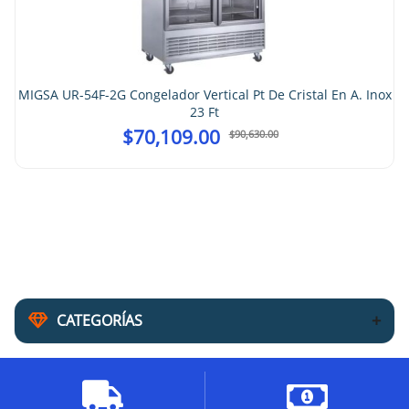
lador Vertical Pt De Cristal En A. Inox
23 Ft
0,109.00
$
90,630.00
CATEGORÍAS