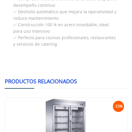
desempeño continuo
✅ Deshielo automático que mejora la operatividad y
reduce mantenimiento
✅ Construcción 100 % en acero inoxidable, ideal
para uso intensivo
✅ Perfecto para cocinas profesionales, restaurantes
y servicios de catering
PRODUCTOS RELACIONADOS
-23%
MIGSA UR-27F-1G Conge
$
46