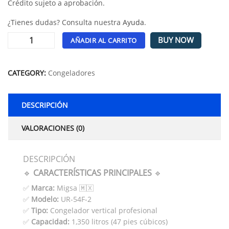
Crédito sujeto a aprobación.
¿Tienes dudas? Consulta nuestra
Ayuda
.
BUY NOW
AÑADIR AL CARRITO
Alternative:
CATEGORY:
Congeladores
DESCRIPCIÓN
VALORACIONES (0)
DESCRIPCIÓN
🔹
CARACTERÍSTICAS PRINCIPALES
🔹
✅
Marca:
Migsa 🇲🇽
✅
Modelo:
UR-54F-2
✅
Tipo:
Congelador vertical profesional
✅
Capacidad:
1,350 litros (47 pies cúbicos)