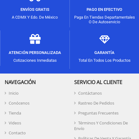
ENVÍOS GRATIS
PAGO EN EFECTIVO
A CDMX Y Edo. De México
Paga En Tiendas Departamentales
O De Autoservicio
ATENCIÓN PERSONALIZADA
GARANTÍA
Cotizaciones Inmediatas
Total En Todos Los Productos
NAVEGACIÓN
SERVICIO AL CLIENTE
Inicio
Contáctanos
Conócenos
Rastreo De Pedidos
Tienda
Preguntas Frecuentes
Videos
Términos Y Condiciones De
Envío
Contacto
Políticas De Venta Y Garantía