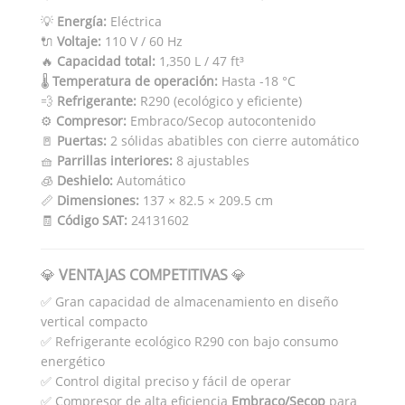
💡
Energía:
Eléctrica
🔌
Voltaje:
110 V / 60 Hz
🔥
Capacidad total:
1,350 L / 47 ft³
🌡️
Temperatura de operación:
Hasta -18 °C
💨
Refrigerante:
R290 (ecológico y eficiente)
⚙️
Compresor:
Embraco/Secop autocontenido
🚪
Puertas:
2 sólidas abatibles con cierre automático
🧺
Parrillas interiores:
8 ajustables
🧊
Deshielo:
Automático
📏
Dimensiones:
137 × 82.5 × 209.5 cm
🧾
Código SAT:
24131602
💎
VENTAJAS COMPETITIVAS
💎
✅ Gran capacidad de almacenamiento en diseño
vertical compacto
✅ Refrigerante ecológico R290 con bajo consumo
energético
✅ Control digital preciso y fácil de operar
✅ Compresor de alta eficiencia
Embraco/Secop
para