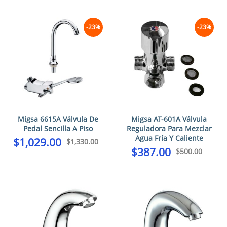
-23%
-23%
Migsa 6615A Válvula De
Migsa AT-601A Válvula
Pedal Sencilla A Piso
Reguladora Para Mezclar
Agua Fría Y Caliente
$
1,029.00
$
1,330.00
$
387.00
$
500.00