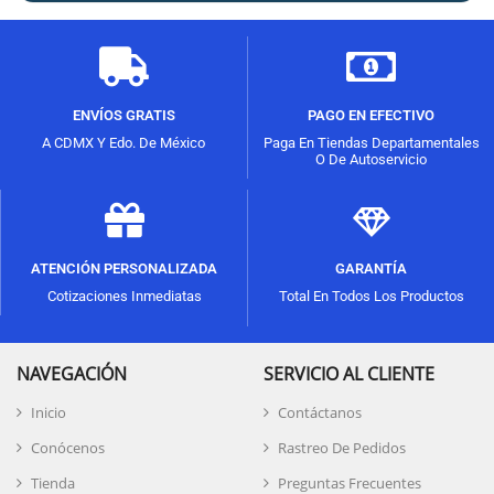
ENVÍOS GRATIS
PAGO EN EFECTIVO
A CDMX Y Edo. De México
Paga En Tiendas Departamentales
O De Autoservicio
ATENCIÓN PERSONALIZADA
GARANTÍA
Cotizaciones Inmediatas
Total En Todos Los Productos
NAVEGACIÓN
SERVICIO AL CLIENTE
Inicio
Contáctanos
Conócenos
Rastreo De Pedidos
Tienda
Preguntas Frecuentes