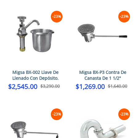
-23%
-23%
Migsa BX-002 Llave De
Migsa BX-P3 Contra De
Llenado Con Depósito.
Canasta De 1 1/2″
$
2,545.00
$
1,269.00
$
3,290.00
$
1,640.00
-23%
-23%