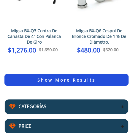
Migsa BX-Q3 Contra De
Migsa BX-Q6 Cespol De
Canasta De 4″ Con Palanca
Bronce Cromado De 1 ½ De
De Giro
Diámetro.
$
1,276.00
$
480.00
$
1,650.00
$
620.00
CATEGORÍAS
PRICE