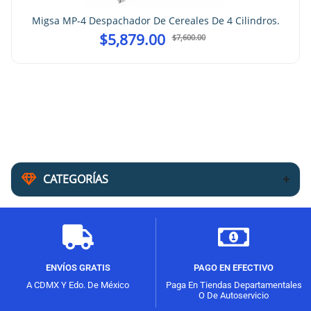
Migsa MP-4 Despachador De Cereales De 4 Cilindros.
$
5,879.00
$
7,600.00
CATEGORÍAS
ENVÍOS GRATIS
PAGO EN EFECTIVO
A CDMX Y Edo. De México
Paga En Tiendas Departamentales
O De Autoservicio