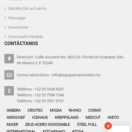
Detalles De La Cuenta
Descargas
Direcciones
Contraseña Perdida
CONTÁCTANOS
Dirección : Calle Azucena No. 463 Col. Florida en Ecatepec Edo.
de Mexico C.P. 55240
Correo electrónico : info@equipamientoelite.mx
Teléfono : +52 55 5929 4337
Teléfono : +52 55 7599 1546
Teléfono : +52 55 3551 9721
IMBERA
CRIOTEC
MIGSA
RHINO
CORIAT
GIROCHEF
ICEHAUS
KREPPSLAND
MEXCUT
NIETO
MIXER
ZEUS ACERO INOXIDABLE
STEEL FULL
0
INTERNATIONAL
KITCHENAID
ATOSA