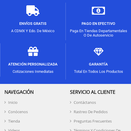
ENVÍOS GRATIS
PAGO EN EFECTIVO
A CDMX Y Edo. De México
Paga En Tiendas Departamentales
O De Autoservicio
ATENCIÓN PERSONALIZADA
GARANTÍA
Cotizaciones Inmediatas
Total En Todos Los Productos
NAVEGACIÓN
SERVICIO AL CLIENTE
Inicio
Contáctanos
Conócenos
Rastreo De Pedidos
Tienda
Preguntas Frecuentes
Videos
Términos Y Condiciones De