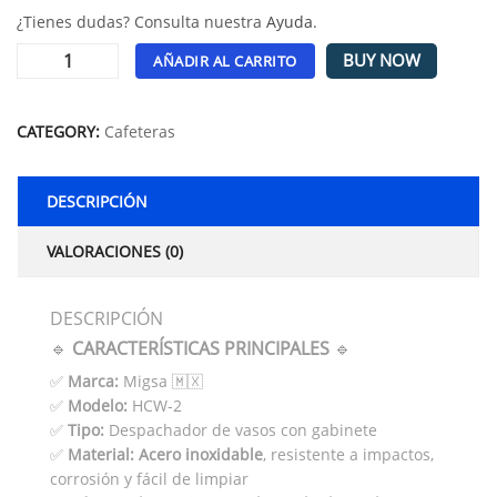
¿Tienes dudas? Consulta nuestra
Ayuda
.
BUY NOW
AÑADIR AL CARRITO
Alternative:
CATEGORY:
Cafeteras
DESCRIPCIÓN
VALORACIONES (0)
DESCRIPCIÓN
🔹
CARACTERÍSTICAS PRINCIPALES
🔹
✅
Marca:
Migsa 🇲🇽
✅
Modelo:
HCW-2
✅
Tipo:
Despachador de vasos con gabinete
✅
Material:
Acero inoxidable
, resistente a impactos,
corrosión y fácil de limpiar