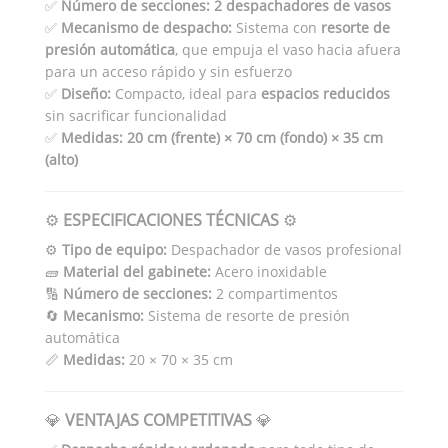
✅
Número de secciones:
2 despachadores de vasos
✅
Mecanismo de despacho:
Sistema con
resorte de
presión automática
, que empuja el vaso hacia afuera
para un acceso rápido y sin esfuerzo
✅
Diseño:
Compacto, ideal para
espacios reducidos
sin sacrificar funcionalidad
✅
Medidas:
20 cm (frente) × 70 cm (fondo) × 35 cm
(alto)
⚙️
ESPECIFICACIONES TÉCNICAS
⚙️
⚙️
Tipo de equipo:
Despachador de vasos profesional
🧱
Material del gabinete:
Acero inoxidable
🔢
Número de secciones:
2 compartimentos
🔄
Mecanismo:
Sistema de resorte de presión
automática
📏
Medidas:
20 × 70 × 35 cm
💎
VENTAJAS COMPETITIVAS
💎