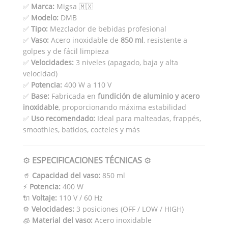
✅
Marca:
Migsa 🇲🇽
✅
Modelo:
DMB
✅
Tipo:
Mezclador de bebidas profesional
✅
Vaso:
Acero inoxidable de
850 ml
, resistente a
golpes y de fácil limpieza
✅
Velocidades:
3 niveles (apagado, baja y alta
velocidad)
✅
Potencia:
400 W a 110 V
✅
Base:
Fabricada en
fundición de aluminio y acero
inoxidable
, proporcionando máxima estabilidad
✅
Uso recomendado:
Ideal para malteadas, frappés,
smoothies, batidos, cocteles y más
⚙️
ESPECIFICACIONES TÉCNICAS
⚙️
🥤
Capacidad del vaso:
850 ml
⚡
Potencia:
400 W
🔌
Voltaje:
110 V / 60 Hz
⚙️
Velocidades:
3 posiciones (OFF / LOW / HIGH)
🧊
Material del vaso:
Acero inoxidable