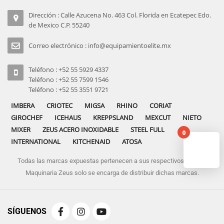
Dirección : Calle Azucena No. 463 Col. Florida en Ecatepec Edo.
de Mexico C.P. 55240
Correo electrónico : info@equipamientoelite.mx
Teléfono : +52 55 5929 4337
Teléfono : +52 55 7599 1546
Teléfono : +52 55 3551 9721
IMBERA
CRIOTEC
MIGSA
RHINO
CORIAT
GIROCHEF
ICEHAUS
KREPPSLAND
MEXCUT
NIETO
MIXER
ZEUS ACERO INOXIDABLE
STEEL FULL
0
INTERNATIONAL
KITCHENAID
ATOSA
Todas las marcas expuestas pertenecen a sus respectivos dueños
No pro
Maquinaria Zeus solo se encarga de distribuir dichas marcas.
SÍGUENOS