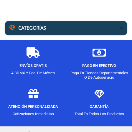
CATEGORÍAS
ENVÍOS GRATIS
PAGO EN EFECTIVO
A CDMX Y Edo. De México
Paga En Tiendas Departamentales
O De Autoservicio
ATENCIÓN PERSONALIZADA
GARANTÍA
Cotizaciones Inmediatas
Total En Todos Los Productos