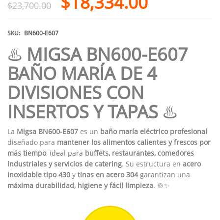
$
18,334.00
$
23,700.00
SKU:
BN600-E607
♨️
MIGSA BN600-E607
BAÑO MARÍA DE 4
DIVISIONES CON
INSERTOS Y TAPAS
♨️
La
Migsa BN600-E607
es un
baño maría eléctrico profesional
diseñado para
mantener los alimentos calientes y frescos por
más tiempo
, ideal para
buffets, restaurantes, comedores
industriales y servicios de catering
. Su estructura en
acero
inoxidable tipo 430
y
tinas en acero 304
garantizan una
máxima durabilidad, higiene y fácil limpieza
. 🍲✨