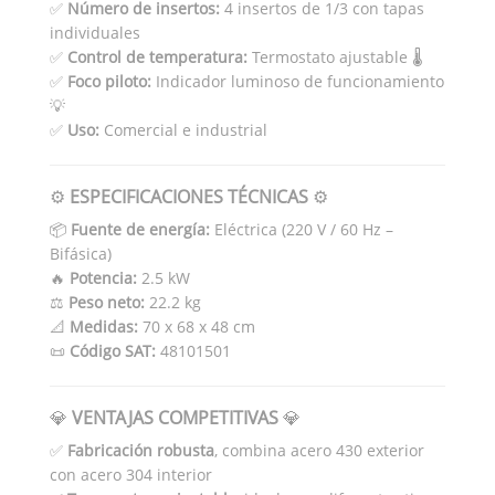
✅
Número de insertos:
4 insertos de 1/3 con tapas
individuales
✅
Control de temperatura:
Termostato ajustable 🌡️
✅
Foco piloto:
Indicador luminoso de funcionamiento
💡
✅
Uso:
Comercial e industrial
⚙️
ESPECIFICACIONES TÉCNICAS
⚙️
📦
Fuente de energía:
Eléctrica (220 V / 60 Hz –
Bifásica)
🔥
Potencia:
2.5 kW
⚖️
Peso neto:
22.2 kg
📐
Medidas:
70 x 68 x 48 cm
📜
Código SAT:
48101501
💎
VENTAJAS COMPETITIVAS
💎
✅
Fabricación robusta
, combina acero 430 exterior
con acero 304 interior