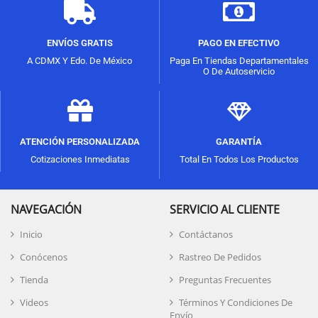
ENVÍOS GRATIS
PAGO EN EFECTIVO
A CDMX Y Edo. De México
Paga En Tiendas Departamentales
O De Autoservicio
ATENCIÓN PERSONALIZADA
GARANTÍA
Cotizaciones Inmediatas
Total En Todos Los Productos
NAVEGACIÓN
SERVICIO AL CLIENTE
Inicio
Contáctanos
Conócenos
Rastreo De Pedidos
Tienda
Preguntas Frecuentes
Videos
Términos Y Condiciones De
Envío