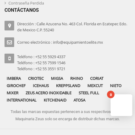
Contraseña Perdida
CONTÁCTANOS
Dirección : Calle Azucena No. 463 Col. Florida en Ecatepec Edo.
de Mexico C.P. 55240
Correo electrónico : info@equipamientoelite.mx
Teléfono : +52 55 5929 4337
Teléfono : +52 55 7599 1546
Teléfono : +52 55 3551 9721
IMBERA
CRIOTEC
MIGSA
RHINO
CORIAT
GIROCHEF
ICEHAUS
KREPPSLAND
MEXCUT
NIETO
MIXER
ZEUS ACERO INOXIDABLE
STEEL FULL
0
INTERNATIONAL
KITCHENAID
ATOSA
Todas las marcas expuestas pertenecen a sus respectivos dueños
No pro
Maquinaria Zeus solo se encarga de distribuir dichas marcas.