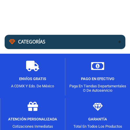
CATEGORÍAS
ENVÍOS GRATIS
PAGO EN EFECTIVO
A CDMX Y Edo. De México
Paga En Tiendas Departamentales
O De Autoservicio
ATENCIÓN PERSONALIZADA
GARANTÍA
Cotizaciones Inmediatas
Total En Todos Los Productos