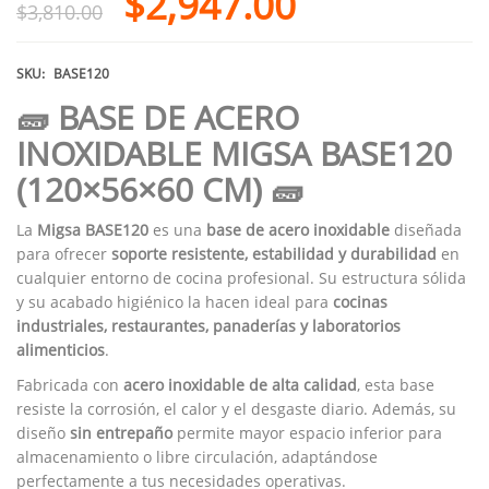
$
2,947.00
$
3,810.00
SKU:
BASE120
🧱 BASE DE ACERO
INOXIDABLE MIGSA BASE120
(120×56×60 CM) 🧱
La
Migsa BASE120
es una
base de acero inoxidable
diseñada
para ofrecer
soporte resistente, estabilidad y durabilidad
en
cualquier entorno de cocina profesional. Su estructura sólida
y su acabado higiénico la hacen ideal para
cocinas
industriales, restaurantes, panaderías y laboratorios
alimenticios
.
Fabricada con
acero inoxidable de alta calidad
, esta base
resiste la corrosión, el calor y el desgaste diario. Además, su
diseño
sin entrepaño
permite mayor espacio inferior para
almacenamiento o libre circulación, adaptándose
perfectamente a tus necesidades operativas.