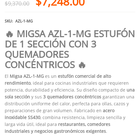
$
7,248.00
$
9,370.00
SKU:
AZL-1-MG
🔥 MIGSA AZL-1-MG ESTUFÓN
DE 1 SECCIÓN CON 3
QUEMADORES
CONCÉNTRICOS 🔥
El
Migsa AZL-1-MG
es un
estufón comercial de alto
rendimiento
, ideal para cocinas industriales que requieren
potencia, durabilidad y eficiencia. Su diseño compacto de
una
sola sección
y sus
3 quemadores concéntricos
garantizan una
distribución uniforme del calor, perfecta para ollas, cazos y
preparaciones de gran volumen. Fabricado en
acero
inoxidable SS430
, combina resistencia, limpieza sencilla y
larga vida útil, ideal para
restaurantes, comedores
industriales y negocios gastronómicos exigentes
.