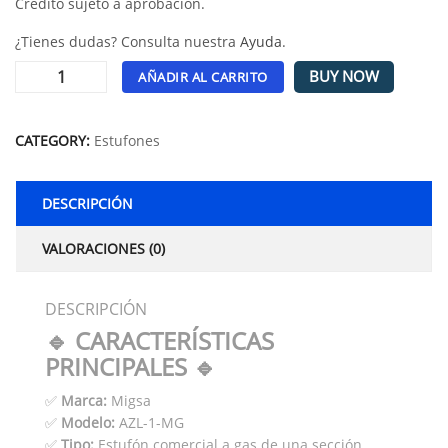
Crédito sujeto a aprobación.
¿Tienes dudas? Consulta nuestra
Ayuda
.
BUY NOW
AÑADIR AL CARRITO
Alternative:
CATEGORY:
Estufones
DESCRIPCIÓN
VALORACIONES (0)
DESCRIPCIÓN
🔹 CARACTERÍSTICAS
PRINCIPALES 🔹
✅
Marca:
Migsa
✅
Modelo:
AZL-1-MG
✅
Tipo:
Estufón comercial a gas de una sección