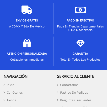
ENVÍOS GRATIS
PAGO EN EFECTIVO
A CDMX Y Edo. De México
Paga En Tiendas Departamentales
O De Autoservicio
ATENCIÓN PERSONALIZADA
GARANTÍA
Cotizaciones Inmediatas
Total En Todos Los Productos
NAVEGACIÓN
SERVICIO AL CLIENTE
Inicio
Contáctanos
Conócenos
Rastreo De Pedidos
Tienda
Preguntas Frecuentes